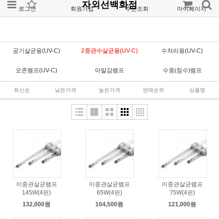
자외선백화점
로그인
회원가입
주문조회
마이페이지
공기살균용(UV-C)
2중관수살균용(UV-C)
수처리용(UV-C)
오존램프(UV-C)
아말감램프
수중(침수)램프
최신순
낮은가격
높은가격
판매순위
상품명
이중관살균램프
이중관살균램프
이중관살균램프
145W(4핀)
65W(4핀)
75W(4핀)
132,000원
104,500원
121,000원